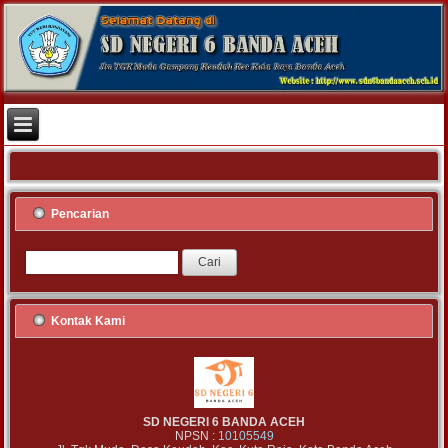
Pencarian
Kontak Kami
SD NEGERI 6 BANDA ACEH
NPSN :
10105549