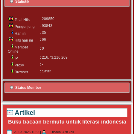
Statistik
: 209850
Total Hits
: 93843
Pengunjung
: 35
Hari ini
: 66
Hits hari ini
Member
: 0
Online
: 216.73.216.209
IP
: -
Proxy
: Safari
Browser
Status Member
Artikel
Buku bacaan bermutu untuk literasi indonesia
20-03-2025 11:52
|
|
Dibaca: 478 kali