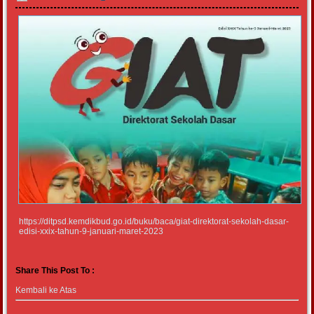
https://ditpsd.kemdikbud.go.id/buku/baca/giat-direktorat-sekolah-dasar-
edisi-xxix-tahun-9-januari-maret-2023
Share This Post To :
Kembali ke Atas