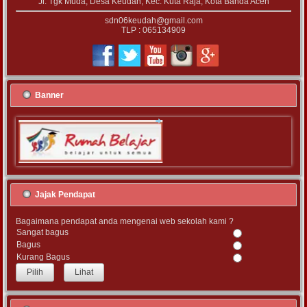
Jl. Tgk Muda, Desa Keudah, Kec. Kuta Raja, Kota Banda Aceh
sdn06keudah@gmail.com
TLP : 065134909
Banner
Jajak Pendapat
Bagaimana pendapat anda mengenai web sekolah kami ?
Sangat bagus
Bagus
Kurang Bagus
Lihat