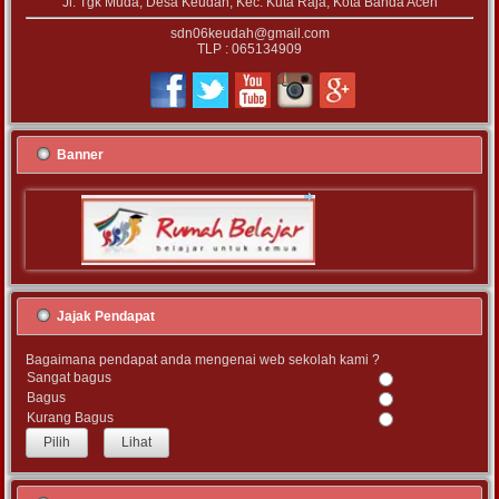
Jl. Tgk Muda, Desa Keudah, Kec. Kuta Raja, Kota Banda Aceh
sdn06keudah@gmail.com
TLP : 065134909
Banner
Jajak Pendapat
Bagaimana pendapat anda mengenai web sekolah kami ?
Sangat bagus
Bagus
Kurang Bagus
Lihat