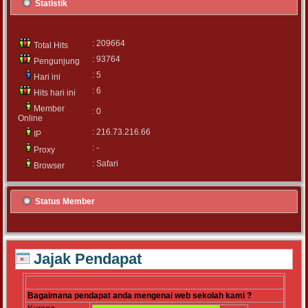
Statistik
: 209664
Total Hits
: 93764
Pengunjung
: 5
Hari ini
: 6
Hits hari ini
Member
: 0
Online
: 216.73.216.66
IP
: -
Proxy
: Safari
Browser
Status Member
Jajak Pendapat
Bagaimana pendapat anda mengenai web sekolah kami ?