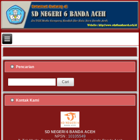
Pencarian
Kontak Kami
SD NEGERI 6 BANDA ACEH
NPSN :
10105549