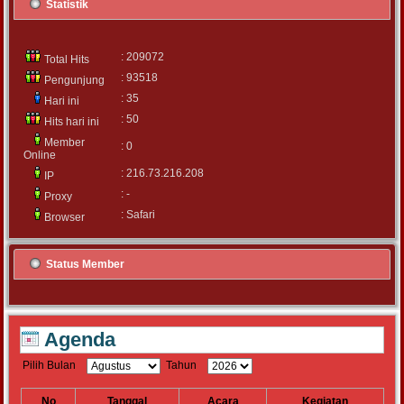
Statistik
: 209072
Total Hits
: 93518
Pengunjung
: 35
Hari ini
: 50
Hits hari ini
Member
: 0
Online
: 216.73.216.208
IP
: -
Proxy
: Safari
Browser
Status Member
Agenda
Pilih Bulan
Tahun
No
Tanggal
Acara
Kegiatan