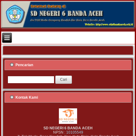
Pencarian
Kontak Kami
SD NEGERI 6 BANDA ACEH
NPSN :
10105549