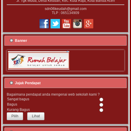
Jl. Tgk Muda, Desa Keudah, Kec. Kuta Raja, Kota Banda Aceh
sdn06keudah@gmail.com
TLP : 065134909
Banner
Jajak Pendapat
Bagaimana pendapat anda mengenai web sekolah kami ?
Sangat bagus
Bagus
Kurang Bagus
Lihat