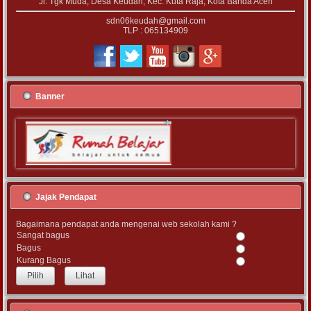
Jl. Tgk Muda, Desa Keudah, Kec. Kuta Raja, Kota Banda Aceh
sdn06keudah@gmail.com
TLP : 065134909
Banner
Jajak Pendapat
Bagaimana pendapat anda mengenai web sekolah kami ?
Sangat bagus
Bagus
Kurang Bagus
Lihat