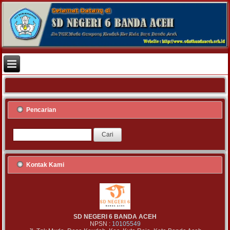
Pencarian
Kontak Kami
SD NEGERI 6 BANDA ACEH
NPSN :
10105549