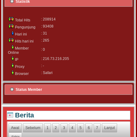
Statistik
: 208914
Total Hits
: 93408
Pengunjung
: 31
Hari ini
: 265
Hits hari ini
Member
: 0
Online
: 216.73.216.205
IP
: -
Proxy
: Safari
Browser
Status Member
Berita
Awal
Sebelum
1
2
3
4
5
6
7
Lanjut
Akhir