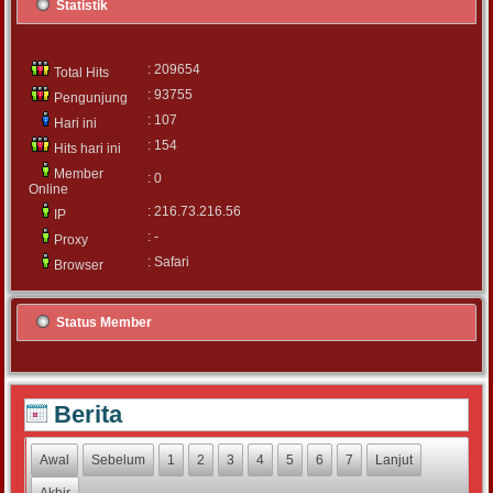
Statistik
: 209654
Total Hits
: 93755
Pengunjung
: 107
Hari ini
: 154
Hits hari ini
Member
: 0
Online
: 216.73.216.56
IP
: -
Proxy
: Safari
Browser
Status Member
Berita
Awal
Sebelum
1
2
3
4
5
6
7
Lanjut
Akhir