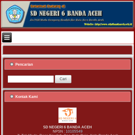
Pencarian
Kontak Kami
SD NEGERI 6 BANDA ACEH
NPSN :
10105549