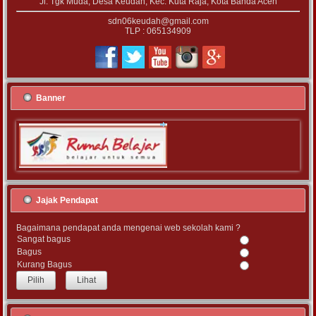
Jl. Tgk Muda, Desa Keudah, Kec. Kuta Raja, Kota Banda Aceh
sdn06keudah@gmail.com
TLP : 065134909
Banner
Jajak Pendapat
Bagaimana pendapat anda mengenai web sekolah kami ?
Sangat bagus
Bagus
Kurang Bagus
Lihat