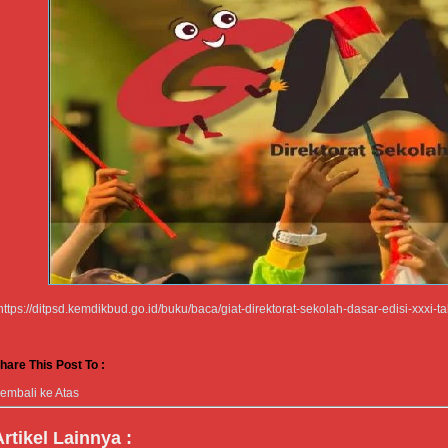
https://ditpsd.kemdikbud.go.id/buku/baca/giat-direktorat-sekolah-dasar-edisi-xxxi-
hare This Post To :
embali ke Atas
Artikel Lainnya :