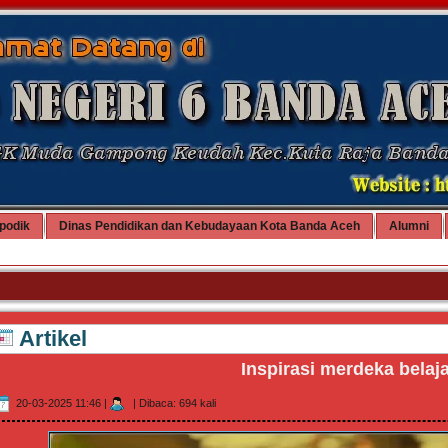
podik
Dinas Pendidikan dan Kebudayaan Kota Banda Aceh
Alumni
Artikel
Inspirasi merdeka belaj
20-03-2025 11:46
|
|
Dibaca: 694 kali