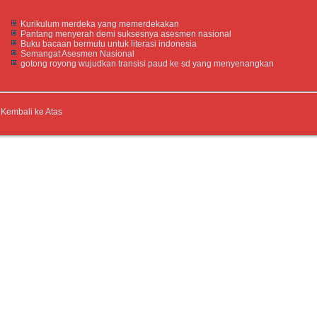
Kurikulum merdeka yang memerdekakan
Pantang menyerah demi suksesnya asesmen nasional
Buku bacaan bermutu untuk literasi indonesia
Semangat Asesmen Nasional
gotong royong wujudkan transisi paud ke sd yang menyenangkan
Kembali ke Atas