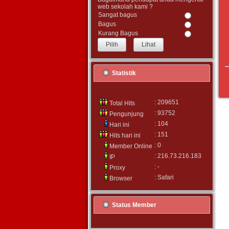
web sekolah kami ?
Sangat bagus
Bagus
Kurang Bagus
Lihat
Statistik
: 209651
Total Hits
: 93752
Pengunjung
: 104
Hari ini
: 151
Hits hari ini
: 0
Member Online
: 216.73.216.183
IP
: -
Proxy
: Safari
Browser
Status Member