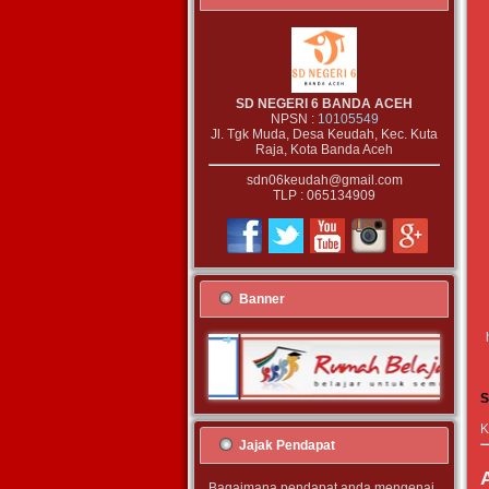
SD NEGERI 6 BANDA ACEH
NPSN :
10105549
Jl. Tgk Muda, Desa Keudah, Kec. Kuta
Raja, Kota Banda Aceh
sdn06keudah@gmail.com
TLP : 065134909
Banner
S
K
Jajak Pendapat
Bagaimana pendapat anda mengenai