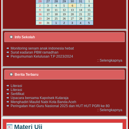
26
27
28
29
30
31
1
2
3
4
5
6
7
8
9
10
11
12
13
14
15
16
17
18
19
20
21
22
23
24
25
26
27
28
29
30
31
1
2
3
4
5
Info Sekolah
Monitoring senam anak indonesia hebat
Surat eadaran PBM ramadhan
Pengumuman Kelulusan T.P 2023/2024
::
Selengkapnya
Berita Terbaru
Literasi
Literasi
Sertifikat
Upacara bersama Kapolsek Kutaraja
Menghadiri Maulid Nabi Kota Banda Aceh
Peringatan Hari Guru Nasional 2025 dan HUT HUT PGRI ke 80
::
Selengkapnya
Materi Uji