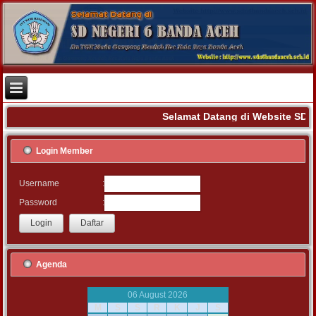
Selamat Datang di Website SD 
Login Member
:
Username
:
Password
Agenda
06 August 2026
M
S
S
R
K
J
S