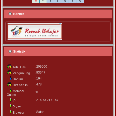
30
31
1
2
3
4
5
Banner
Statistik
: 209500
Total Hits
: 93647
Pengunjung
: 164
Hari ini
: 478
Hits hari ini
Member
: 0
Online
: 216.73.217.167
IP
: -
Proxy
: Safari
Browser