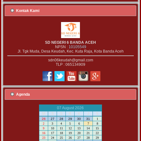
Kontak Kami
SD NEGERI 6 BANDA ACEH
NPSN :
10105549
Jl. Tgk Muda, Desa Keudah, Kec. Kuta Raja, Kota Banda Aceh
sdn06keudah@gmail.com
TLP : 065134909
Agenda
07 August 2026
M
S
S
R
K
J
S
26
27
28
29
30
31
1
2
3
4
5
6
7
8
9
10
11
12
13
14
15
16
17
18
19
20
21
22
23
24
25
26
27
28
29