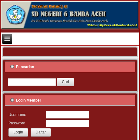
Pencarian
Login Member
:
Username
:
Password