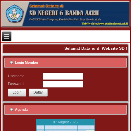
Selamat Datang di Website SD N
Login Member
:
Username
:
Password
Agenda
07 August 2026
M
S
S
R
K
J
S