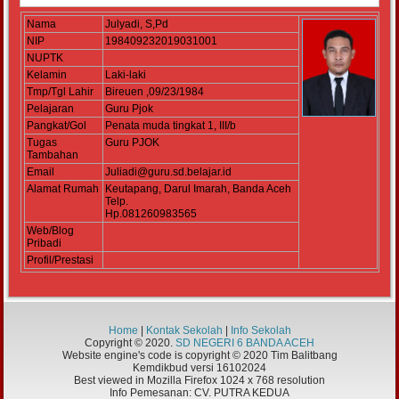
Nama
Julyadi, S,Pd
NIP
198409232019031001
NUPTK
Kelamin
Laki-laki
Tmp/Tgl Lahir
Bireuen ,09/23/1984
Pelajaran
Guru Pjok
Pangkat/Gol
Penata muda tingkat 1, III/b
Tugas
Guru PJOK
Tambahan
Email
Juliadi@guru.sd.belajar.id
Alamat Rumah
Keutapang, Darul Imarah, Banda Aceh
Telp.
Hp.081260983565
Web/Blog
Pribadi
Profil/Prestasi
Home
|
Kontak Sekolah
|
Info Sekolah
Copyright © 2020.
SD NEGERI 6 BANDA ACEH
Website engine's code is copyright © 2020 Tim Balitbang
Kemdikbud versi 16102024
Best viewed in Mozilla Firefox 1024 x 768 resolution
Info Pemesanan: CV. PUTRA KEDUA