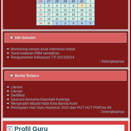
26
27
28
29
30
31
1
2
3
4
5
6
7
8
9
10
11
12
13
14
15
16
17
18
19
20
21
22
23
24
25
26
27
28
29
30
31
1
2
3
4
5
Info Sekolah
Monitoring senam anak indonesia hebat
Surat eadaran PBM ramadhan
Pengumuman Kelulusan T.P 2023/2024
::
Selengkapnya
Berita Terbaru
Literasi
Literasi
Sertifikat
Upacara bersama Kapolsek Kutaraja
Menghadiri Maulid Nabi Kota Banda Aceh
Peringatan Hari Guru Nasional 2025 dan HUT HUT PGRI ke 80
::
Selengkapnya
Profil Guru