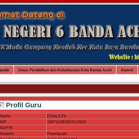
podik
Dinas Pendidikan dan Kebudayaan Kota Banda Aceh
Alumni
Profil Guru
Nama
Erlina,S.Pd
NIP
196701062007012020
NUPTK
Kelamin
Perempuan