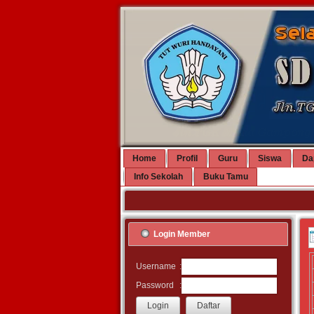
Home
Profil
Guru
Siswa
Da
Info Sekolah
Buku Tamu
Login Member
:
Username
:
Password