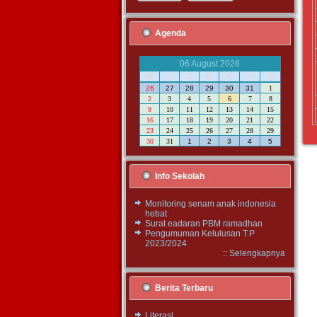
Agenda
06 August 2026
M
S
S
R
K
J
S
26
27
28
29
30
31
1
2
3
4
5
6
7
8
9
10
11
12
13
14
15
16
17
18
19
20
21
22
23
24
25
26
27
28
29
30
31
1
2
3
4
5
Info Sekolah
Monitoring senam anak indonesia
hebat
Surat eadaran PBM ramadhan
Pengumuman Kelulusan T.P
2023/2024
::
Selengkapnya
Berita Terbaru
Literasi