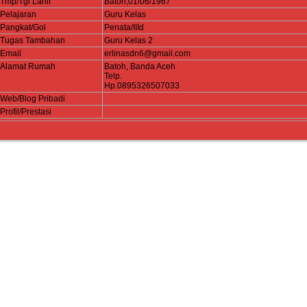
Tmp/Tgl Lahir
Batoh,01/06/1967
Pelajaran
Guru Kelas
Pangkat/Gol
Penata/IIId
Tugas Tambahan
Guru Kelas 2
Email
erlinasdn6@gmail.com
Alamat Rumah
Batoh, Banda Aceh
Telp.
Hp.0895326507033
Web/Blog Pribadi
Profil/Prestasi